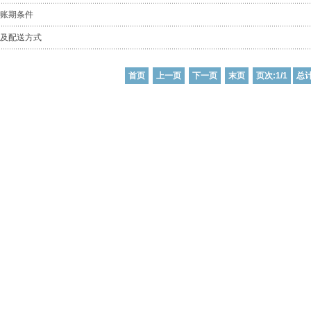
账期条件
及配送方式
首页
上一页
下一页
末页
页次:1/1
总计